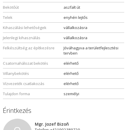
Bekötőút
aszfalt út
Telek
enyhén lejtős
Kihaszálási lehetőségek
vállalkozásra
Jelenlegi kihasználás
vállalkozásra
Felkészültség az építkezésre
Jóváhagyva a területfejlesztési
tervben
Csatornahálozat bekötés
elérhető
Villanybekötés
elérhető
Vízvezeték csatlakozás
elérhető
Tulajdon forma
személyi
Érintkezés
Mgr. Jozef Bizoň
Telefon: +421902389720