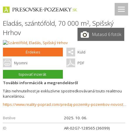
Eladás, szántóföld, 70 000 m
,
Spišský
2
Hrhov
Mutasd 6 fotók
Érdekes
Küld
Nyomni
PDF
topovať inzerát
További információk a megrendelésről
Táto nehnuteľnost je exkluzívne spostredkovávaná touto realitnou
kanceláriou.
https://www.reality-poprad.com/predaj-pozemky-pozemkov-novostavby/Pozemok-na-predaj-nedaleko-dialnice-D1-Spissky-Hrhov-36099/?utm_source=areality&utm_medium=xml&utm_term=36099&utm_content=chalupa&utm_campaign=portaly
Betéve
2025. 10. 06.
ID
AR-02G7-128565 (36099)