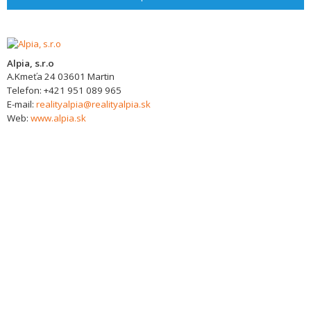
Alpia, s.r.o
A.Kmeťa 24
03601
Martin
Telefon:
+421 951 089 965
E-mail:
realityalpia@realityalpia.sk
Web:
www.alpia.sk