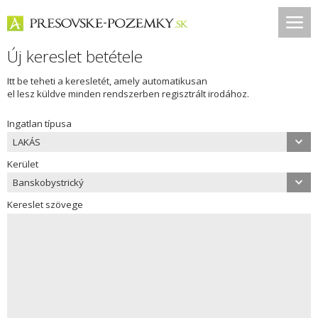
Új kereslet betétele
Itt be teheti a keresletét, amely automatikusan
el lesz küldve minden rendszerben regisztrált irodához.
Ingatlan típusa
LAKÁS
Kerület
Banskobystrický
Kereslet szövege