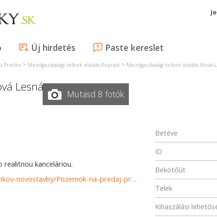
J
ó
Új hirdetés
Paste kereslet
>
>
s Prešov
Mezőgazdasági telkek eladás Poprad
Mezőgazdasági telkek eladás Nová 
vá Lesná
Mutasd 8 fotók
Betéve
ID
realitnou kanceláriou.
Bekötőút
https://www.reality-poprad.com/predaj-pozemky-pozemkov-novostavby/Pozemok-na-predaj-pre-IBV-Nova-Lesna-35911/?utm_source=areality&utm_medium=xml&utm_term=35911&utm_content=chalupa&utm_campaign=portaly
Telek
Kihaszálási lehető