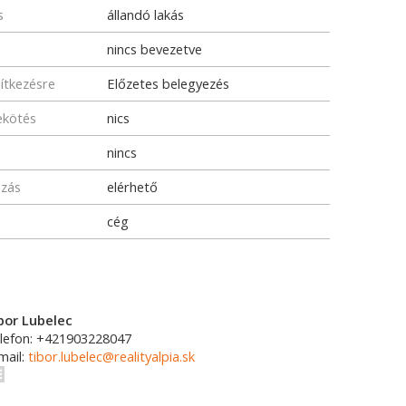
s
állandó lakás
nincs bevezetve
pítkezésre
Előzetes belegyezés
ekötés
nics
nincs
ozás
elérhető
cég
bor Lubelec
lefon: +421903228047
mail:
tibor.lubelec@realityalpia.sk