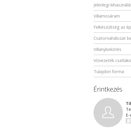
Jelenlegi kihasználá
Villamosáram
Felkészültség az é
Csatornahálozat b
Villanybekötés
Vízvezeték csatlak
Tulajdon forma
Érintkezés
Ti
Te
E-