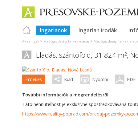
Ingatlanok
Ingatlan irodák
Inf
>
>
AReality.sk
Mezőgazdasági telkek eladás
Mezőgazdasági telkek eladá
Eladás, szántóföld, 31 824 m
,
No
2
Érdekes
Küld
Nyomni
PDF
További információk a megrendelésről
Táto nehnuteľnost je exkluzívne spostredkovávaná touto 