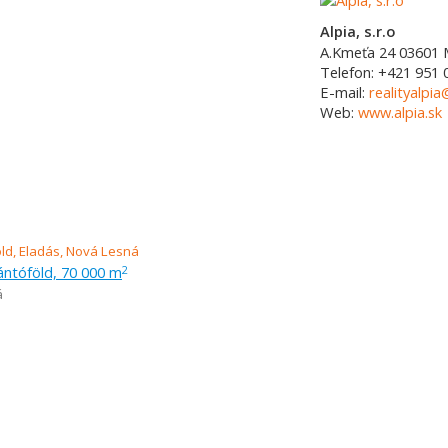
Alpia, s.r.o
A.Kmeťa 24
03601
Telefon:
+421 951 
E-mail:
realityalpia
Web:
www.alpia.sk
ántóföld, 70 000 m
2
á