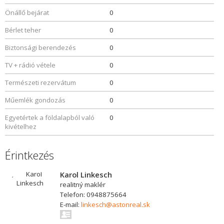
Önállő bejárat
0
Bérlet teher
0
Biztonsági berendezés
0
TV + rádió vétele
0
Természeti rezervátum
0
Műemlék gondozás
0
Egyetértek a földalapból való
0
kivételhez
Érintkezés
Karol Linkesch
realitný maklér
Telefon: 0948875664
E-mail:
linkesch@astonreal.sk