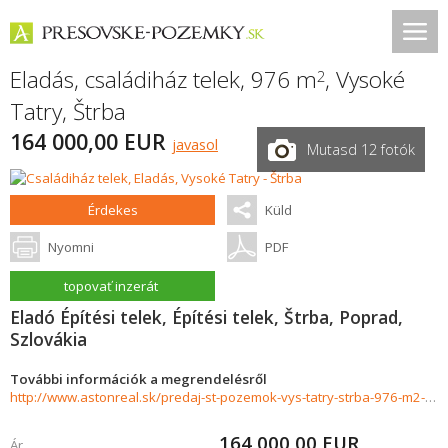
Eladás, családiház telek, 976 m
,
Vysoké
2
Tatry
,
Štrba
164 000,00 EUR
javasol
Mutasd 12 fotók
Érdekes
Küld
Nyomni
PDF
topovať inzerát
Eladó Építési telek, Építési telek, Štrba, Poprad,
Szlovákia
További információk a megrendelésről
http://www.astonreal.sk/predaj-st-pozemok-vys-tatry-strba-976-m2-912183
164 000,00
EUR
Ár