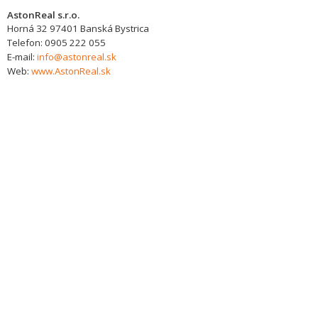
AstonReal s.r.o.
Horná 32
97401
Banská Bystrica
Telefon:
0905 222 055
E-mail:
info@astonreal.sk
Web:
www.AstonReal.sk