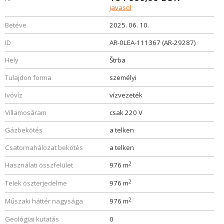
javasol
Betéve
2025. 06. 10.
ID
AR-0LEA-111367 (AR-29287)
Hely
Štrba
Tulajdon forma
személyi
Ivóvíz
vízvezeték
Villamosáram
csak 220 V
Gázbekötés
a telken
Csatornahálozat bekötés
a telken
2
Használati összfelület
976 m
2
Telek öszterjedelme
976 m
2
Műszaki háttér nagysága
976 m
Geológiai kutatás
0