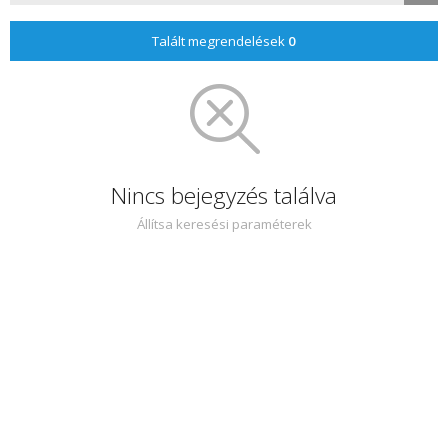
Talált megrendelések
0
Nincs bejegyzés találva
Állítsa keresési paraméterek