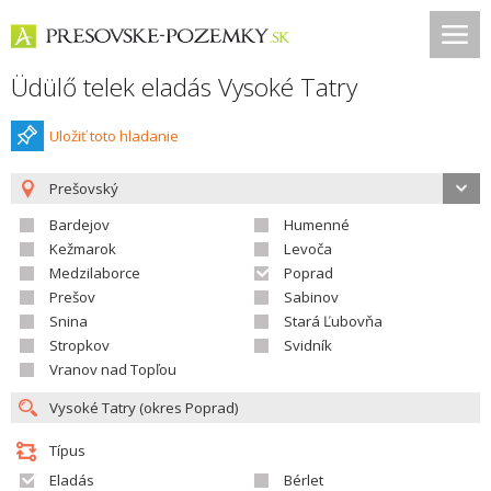
Üdülő telek eladás Vysoké Tatry
Uložiť toto hladanie
Prešovský
Bardejov
Humenné
Kežmarok
Levoča
Medzilaborce
Poprad
Prešov
Sabinov
Snina
Stará Ľubovňa
Stropkov
Svidník
Vranov nad Topľou
Típus
Eladás
Bérlet