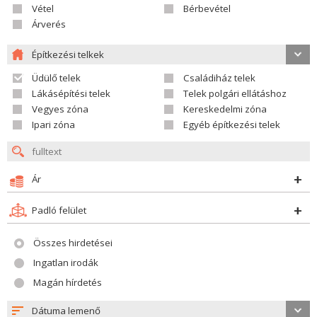
Vétel
Bérbevétel
Árverés
Építkezési telkek
Üdülő telek
Családiház telek
Lákásépítési telek
Telek polgári ellátáshoz
Vegyes zóna
Kereskedelmi zóna
Ipari zóna
Egyéb építkezési telek
Ár
Padló felület
Összes hirdetései
Ingatlan irodák
Magán hírdetés
Dátuma lemenő