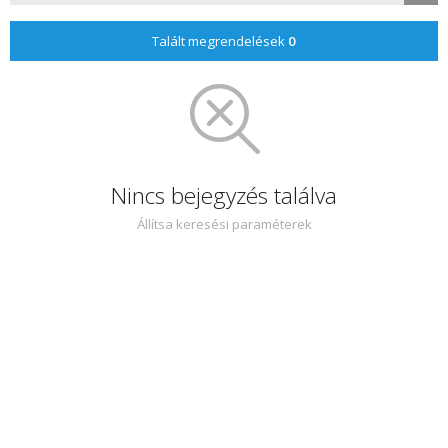
Talált megrendelések
0
Nincs bejegyzés találva
Állítsa keresési paraméterek