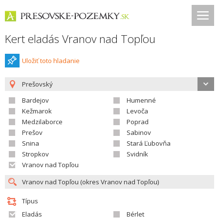
Kert eladás Vranov nad Topľou
Uložiť toto hladanie
Prešovský
Bardejov
Humenné
Kežmarok
Levoča
Medzilaborce
Poprad
Prešov
Sabinov
Snina
Stará Ľubovňa
Stropkov
Svidník
Vranov nad Topľou
Típus
Eladás
Bérlet