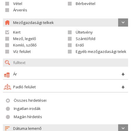
Vétel
Bérbevétel
Árverés
Mezőgazdasági telkek
Kert
Ültetvény
Mező, legelő
Szántóföld
Komló, szőllő
Erdő
Víz felület
Egyéb mezőgazdasági telek
Ár
Padló felület
Összes hirdetései
Ingatlan irodák
Magán hírdetés
Dátuma lemenő