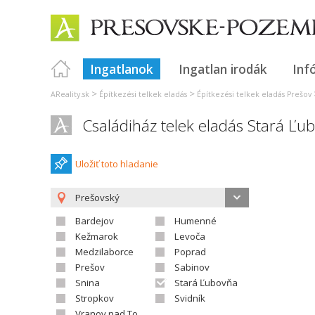
Ingatlanok
Ingatlan irodák
Inf
>
>
AReality.sk
Építkezési telkek eladás
Építkezési telkek eladás Prešov
Családiház telek eladás Stará Ľu
Uložiť toto hladanie
Prešovský
Bardejov
Humenné
Kežmarok
Levoča
Medzilaborce
Poprad
Prešov
Sabinov
Snina
Stará Ľubovňa
Stropkov
Svidník
Vranov nad Topľou