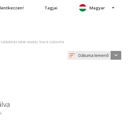
elentkezzen!
Tagjai
Magyar
Családiház telek eladás Stará Ľubovňa
Dátuma lemenő
álva
ek