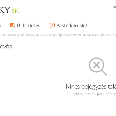
J
ó
Új hirdetés
Paste kereslet
>
>
>
Építkezési telkek eladás Stará Ľubovňa
Építkezési telkek eladás Stará Ľubovňa
bovňa
Nincs bejegyzés tal
Állítsa keresési paraméter