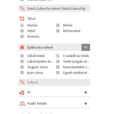
Típus
Eladás
Bérlet
Vétel
Bérbevétel
Árverés
Építkezési telkek
Üdülő telek
Családiház telek
Lákásépítési telek
Telek polgári ellátáshoz
Vegyes zóna
Kereskedelmi zóna
Ipari zóna
Egyéb építkezési telek
Ár
Padló felület