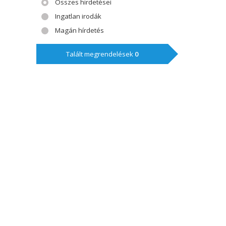
Összes hirdetései
Ingatlan irodák
Magán hírdetés
Talált megrendelések
0