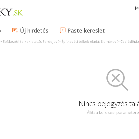
J
ó
Új hirdetés
Paste kereslet
>
>
>
Építkezési telkek eladás Bardejov
Építkezési telkek eladás Komárov
Családiház
Nincs bejegyzés tal
Állítsa keresési paraméter