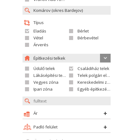
Típus
Eladás
Bérlet
Vétel
Bérbevétel
Árverés
Építkezési telkek
Üdülő telek
Családiház telek
Lákásépítési telek
Telek polgári ellátáshoz
Vegyes zóna
Kereskedelmi zóna
Ipari zóna
Egyéb építkezési telek
Ár
Padló felület