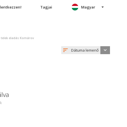
elentkezzen!
Tagjai
Magyar
 telek eladás Komárov
Dátuma lemenő
álva
ek