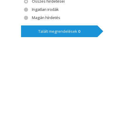
Összes hirdetései
Ingatlan irodák
Magán hírdetés
Talált megrendelések
0