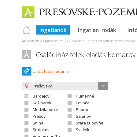
Ingatlanok
Ingatlan irodák
Inf
>
>
AReality.sk
Építkezési telkek eladás
Építkezési telkek eladás Prešov
Családiház telek eladás Komárov
Uložiť toto hladanie
Prešovský
Bardejov
Humenné
Kežmarok
Levoča
Medzilaborce
Poprad
Prešov
Sabinov
Snina
Stará Ľubovňa
Stropkov
Svidník
Vranov nad Topľou